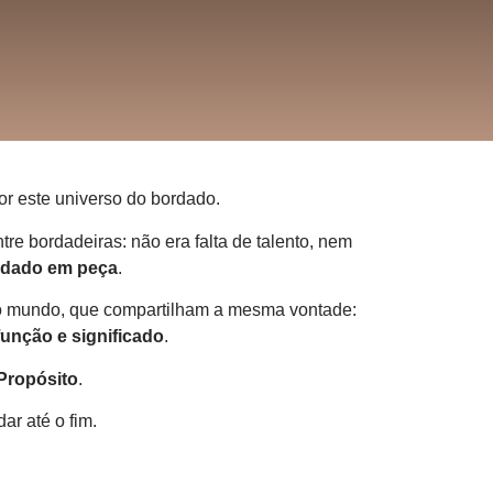
r este universo do bordado.
tre bordadeiras:
não era falta de talento,
nem
rdado em peça
.
do mundo, que compartilham a mesma vontade:
função e significado
.
Propósito
.
ar até o fim.