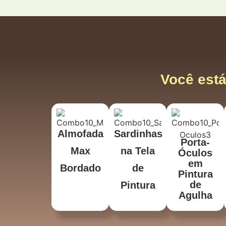
Você está
Almofada
Sardinhas
Porta-
Max
na Tela
Óculos
em
Bordado
de
Pintura
de
Pintura
Agulha