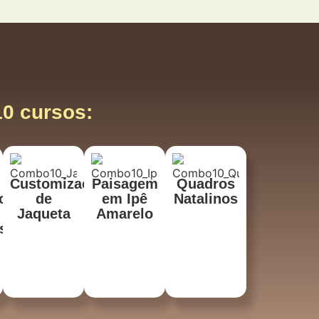
10 cursos:
Customização
Paisagem
Quadros
or
de
em Ipê
Natalinos
Jaqueta
Amarelo
s