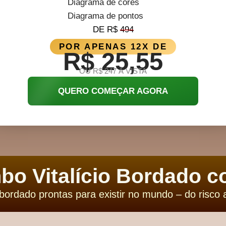
Diagrama de cores
Diagrama de pontos
DE R$
494
POR APENAS 12X DE
R$ 25,55
OU R$ 247 À VISTA
QUERO COMEÇAR AGORA
o Vitalício Bordado c
 bordado prontas para existir no mundo – do risco