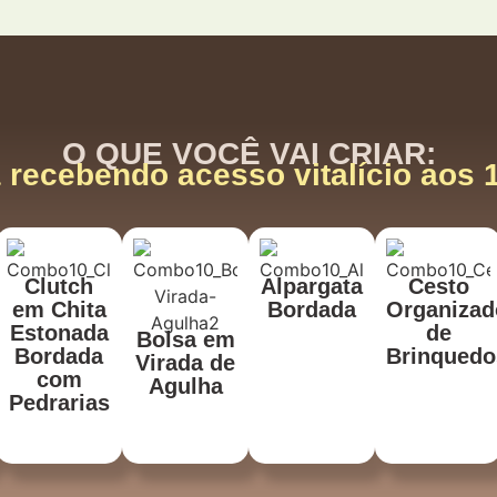
O QUE VOCÊ VAI CRIAR:
 recebendo acesso vitalício aos 
Clutch
Alpargata
Cesto
em Chita
Bordada
Organizad
Estonada
de
Bolsa em
Bordada
Brinquedo
Virada de
com
Agulha
Pedrarias