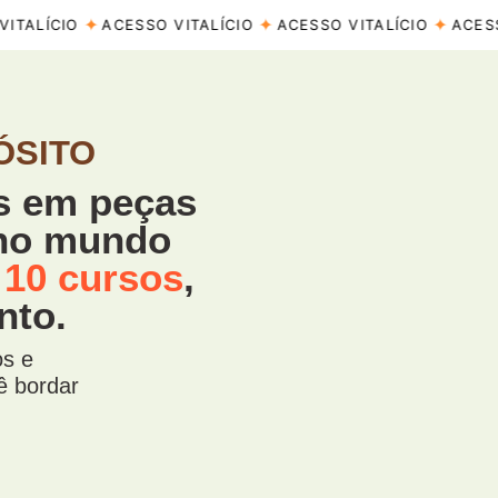
ÓSITO
s em peças
 no mundo
 10 cursos
,
nto.
os e
ê bordar